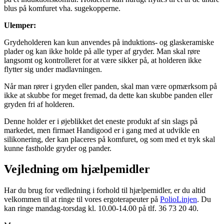
blus på komfuret vha. sugekopperne.
Ulemper:
Grydeholderen kan kun anvendes på induktions- og glaskeramiske
plader og kan ikke holde på alle typer af gryder. Man skal røre
langsomt og kontrolleret for at være sikker på, at holderen ikke
flytter sig under madlavningen.
Når man rører i gryden eller panden, skal man være opmærksom på
ikke at skubbe for meget fremad, da dette kan skubbe panden eller
gryden fri af holderen.
Denne holder er i øjeblikket det eneste produkt af sin slags på
markedet, men firmaet Handigood er i gang med at udvikle en
silikonering, der kan placeres på komfuret, og som med et tryk skal
kunne fastholde gryder og pander.
Vejledning om hjælpemidler
Har du brug for vedledning i forhold til hjælpemidler, er du altid
velkommen til at ringe til vores ergoterapeuter på
PolioLinjen
. Du
kan ringe mandag-torsdag kl. 10.00-14.00 på tlf. 36 73 20 40.