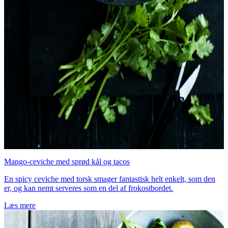
Mango-ceviche med sprød kål og tacos
En spicy ceviche med torsk smager fantastisk helt enkelt, som den
er, og kan nemt serveres som en del af frokostbordet.
Læs mere