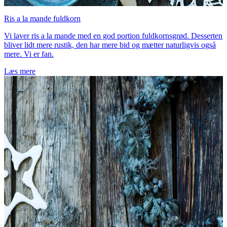
Ris a la mande fuldkorn
Vi laver ris a la mande med en god portion fuldkornsgrød. Desserten
bliver lidt mere rustik, den har mere bid og mætter naturligvis også
mere. Vi er fan.
Læs mere