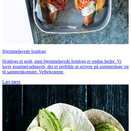
Hjemmelavede hotdogs
Hotdogs er godt, men hjemmelavede hotdogs er endnu bedre. Vi
laver gourmet-udgaven, der er perfekte at servere på sommerdage og
til sammenkomster. Velbekomme.
Læs mere