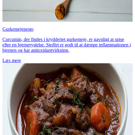
Gurkemejepesto
Curcumin, der findes i krydderiet gurkemeje, er gavnligt at spise
efter en hjernerystelse. Stoffet er godt til at dæmpe inflammationen i
hjernen og har antioxidantvirkning.
Læs mere