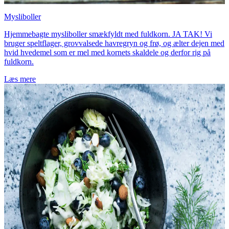
Mysliboller
Hjemmebagte mysliboller smækfyldt med fuldkorn. JA TAK! Vi
bruger speltflager, grovvalsede havregryn og frø, og ælter dejen med
hvid hvedemel som er mel med kornets skaldele og derfor rig på
fuldkorn.
Læs mere