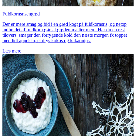
Fuldkornsrisengrød
Der er mere smag og bid i en grød kogt på fuldkornsris, og netop
indholdet af fuldkorn gør, at grøden mætter mere. Har du en rest
tilovers, smager den forrygende kold den næste morgen fx toppet
med lidt appelsin, et drys kokos og kakaonips.
Læs mere