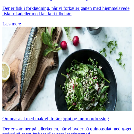
Der er fisk i forklædning, når vi forkæler ganen med hjemmelavede
fiskefrikadeller med lækkert tilbehør.
Læs mere
Quinoasalat med makrel, forårsgrønt og mormordressing
Der er sommer på tallerkenen, når vi byder på quinoasalat med røget