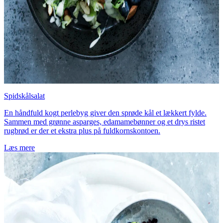
Spidskålsalat
En håndfuld kogt perlebyg giver den sprøde kål et lækkert fylde.
Sammen med grønne asparges, edamamebønner og et drys ristet
rugbrød er der et ekstra plus på fuldkornskontoen.
Læs mere