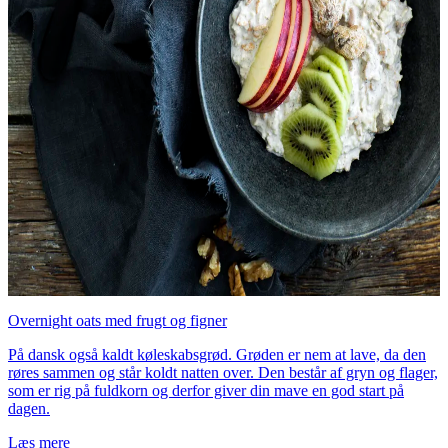
Overnight oats med frugt og figner
På dansk også kaldt køleskabsgrød. Grøden er nem at lave, da den
røres sammen og står koldt natten over. Den består af gryn og flager,
som er rig på fuldkorn og derfor giver din mave en god start på
dagen.
Læs mere