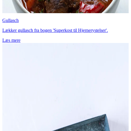
Gullasch
Lækker gullasch fra bogen 'Superkost til Hjernerystelser'.
Læs mere