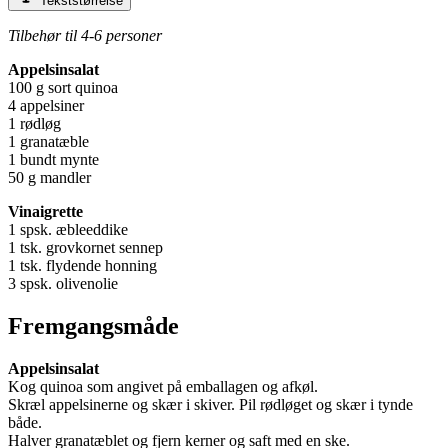
Tekststørrelse
Tilbehør til 4-6 personer
Appelsinsalat
100 g sort quinoa
4 appelsiner
1 rødløg
1 granatæble
1 bundt mynte
50 g mandler
Vinaigrette
1 spsk. æbleeddike
1 tsk. grovkornet sennep
1 tsk. flydende honning
3 spsk. olivenolie
Fremgangsmåde
Appelsinsalat
Kog quinoa som angivet på emballagen og afkøl.
Skræl appelsinerne og skær i skiver. Pil rødløget og skær i tynde
både.
Halver granatæblet og fjern kerner og saft med en ske.