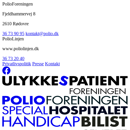
PolioForeningen
Fjeldhammervej 8
2610 Rødovre
36 73 90 95
kontakt@polio.dk
PolioLinjen
www.poliolinjen.dk
36 73 20 40
Privatlivspolitik
Presse
Kontakt