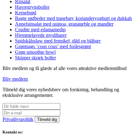
Rissalat
Havregrynsboller
Kernebrød
Bagte rødbeder med tranebær, korianderyoghurt og dukkah
Appelsinsalat med quinoa, granatæble og mandler
Crudite med edamamedip
Hjemmelavede myslibarer
Spidskålsslaw med fennikel, dild og blåbær
Grøntsags ’cous cous’ med forårsgrønt
Grøn smoothie bowl
Skipper skræk boller
Bliv medlem og få glæde af alle vores attraktive medlemstilbud
Bliv medlem
Tilmeld dig vores nyhedsbrev om forskning, behandling og
eksklusive arrangementer.
Privatlivspolitik
Kontakt os: