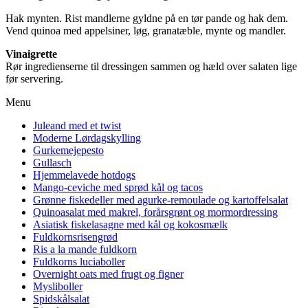
Hak mynten. Rist mandlerne gyldne på en tør pande og hak dem.
Vend quinoa med appelsiner, løg, granatæble, mynte og mandler.
Vinaigrette
Rør ingredienserne til dressingen sammen og hæld over salaten lige
før servering.
Menu
Juleand med et twist
Moderne Lørdagskylling
Gurkemejepesto
Gullasch
Hjemmelavede hotdogs
Mango-ceviche med sprød kål og tacos
Grønne fiskedeller med agurke-remoulade og kartoffelsalat
Quinoasalat med makrel, forårsgrønt og mormordressing
Asiatisk fiskelasagne med kål og kokosmælk
Fuldkornsrisengrød
Ris a la mande fuldkorn
Fuldkorns luciaboller
Overnight oats med frugt og figner
Mysliboller
Spidskålsalat