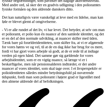
fysiske begrænsninger, som påvirker det daglige aktivitetsniveau.
Med andre ord, så sker der en gradvis udligning i den polioramtes
fysiske formåen og den aldrende danskers ditto.
Det kan naturligvis være vanskeligt at leve med en lidelse, man kan
føle er blevet glemt af omgivelserne.
- Vi er alle rundet af det liv, vi har levet. Det betyder, at selv om man
er polioramt, er polio kun én nuance af den samlede identitet, og det
er en del af den normale udvikling, at nuancer skifter med tiden.
Tænk bare på forældreidentiteten, som skifter fra, at vi er afgørende
for vores børns ve og vel, til at de en dag ikke har brug for os mere,
fordi vi har gjort vores arbejde så godt, at de er rede til at indtage
verden på egen hånd. Det samme gør sig gældende for vores
arbejdsidentitet, som er en vigtig nuance, så længe vi er i
beskæftigelse, men når pensionsalderen indtræder, er der andre
nuancer af vores identitet, som skal tage over. I et livsperspektiv er
polioidentiteten således mindre betydningsfuld på nuværende
tidspunkt, fordi man som polioramt i højere grad er ligestillet med
den almene aldrende del af befolkningen.