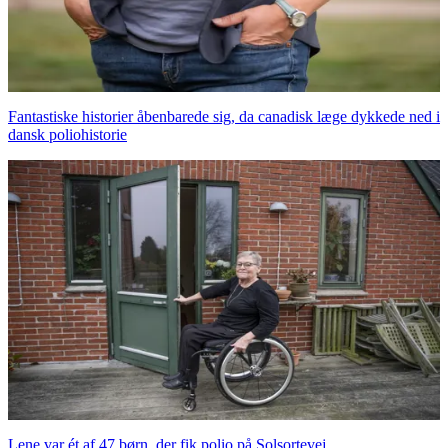
Fantastiske historier åbenbarede sig, da canadisk læge dykkede ned i
dansk poliohistorie
Lene var ét af 47 børn, der fik polio på Solsortevej