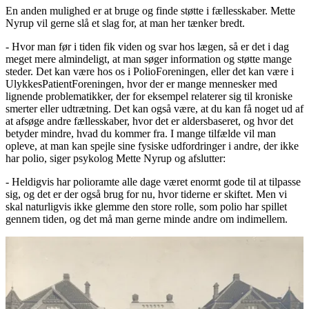
En anden mulighed er at bruge og finde støtte i fællesskaber. Mette
Nyrup vil gerne slå et slag for, at man her tænker bredt.
- Hvor man før i tiden fik viden og svar hos lægen, så er det i dag
meget mere almindeligt, at man søger information og støtte mange
steder. Det kan være hos os i PolioForeningen, eller det kan være i
UlykkesPatientForeningen, hvor der er mange mennesker med
lignende problematikker, der for eksempel relaterer sig til kroniske
smerter eller udtrætning. Det kan også være, at du kan få noget ud af
at afsøge andre fællesskaber, hvor det er aldersbaseret, og hvor det
betyder mindre, hvad du kommer fra. I mange tilfælde vil man
opleve, at man kan spejle sine fysiske udfordringer i andre, der ikke
har polio, siger psykolog Mette Nyrup og afslutter:
- Heldigvis har polioramte alle dage været enormt gode til at tilpasse
sig, og det er der også brug for nu, hvor tiderne er skiftet. Men vi
skal naturligvis ikke glemme den store rolle, som polio har spillet
gennem tiden, og det må man gerne minde andre om indimellem.