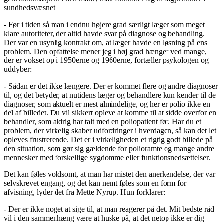
sundhedsvæsnet.
- Før i tiden så man i endnu højere grad særligt læger som meget
klare autoriteter, der altid havde svar på diagnose og behandling.
Der var en usynlig kontrakt om, at læger havde en løsning på ens
problem. Den opfattelse mener jeg i høj grad hænger ved mange,
der er vokset op i 1950erne og 1960erne, fortæller psykologen og
uddyber:
- Sådan er det ikke længere. Der er kommet flere og andre diagnoser
til, og det betyder, at nutidens læger og behandlere kun kender til de
diagnoser, som aktuelt er mest almindelige, og her er polio ikke en
del af billedet. Du vil sikkert opleve at komme til at sidde overfor en
behandler, som aldrig har talt med en poliopatient før. Har du et
problem, der virkelig skaber udfordringer i hverdagen, så kan det let
opleves frustrerende. Det er i virkeligheden et rigtig godt billede på
den situation, som gør sig gældende for polioramte og mange andre
mennesker med forskellige sygdomme eller funktionsnedsættelser.
Det kan føles voldsomt, at man har mistet den anerkendelse, der var
selvskrevet engang, og det kan nemt føles som en form for
afvisning, lyder det fra Mette Nyrup. Hun forklarer:
- Der er ikke noget at sige til, at man reagerer på det. Mit bedste råd
vil i den sammenhæng være at huske på, at det netop ikke er dig