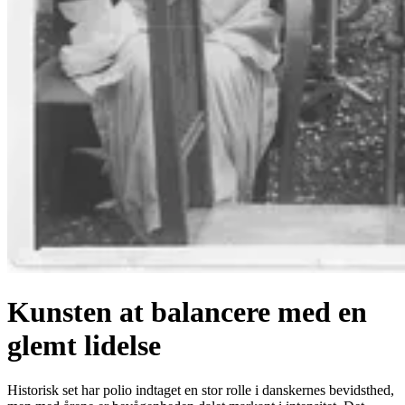
Kunsten at balancere med en
glemt lidelse
Historisk set har polio indtaget en stor rolle i danskernes bevidsthed,