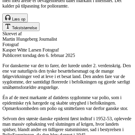
men med årene er bevågenheden dalet markant i intensitet. Det
kalder på tilpasning for polioramte.
Læs op
Tekststørrelse
Skrevet af
Martin Hungeberg
Journalist
Fotograf
Kasper Witte Larsen
Fotograf
Publiceret
torsdag den 6. februar 2025
For danskerne var der to farer, der lurede under 2. verdenskrig. Den
ene var naturligvis den tyske besættelsesmagt og de mange
følgevirkninger ved at leve i et besat land. Den anden fare var de
sygdomme, der samtidigt florerede i befolkningen og gjorde særligt
småbørnsforældre ængstelige.
Én af de mest markante af datidens sygdomme var polio, som i
epidemiske ryk hærgede og skabte utryghed i befolkningen.
Opmærksomheden om polio og smittefaren var derfor ganske stor.
Selvom den største danske epidemi først indtraf i 1952-53, oplevede
man massiv opbakning ved slutningen af krigen, hvor landets
spidser, blandt andre en tidligere statsminister, sad i bestyrelsen i
PolioForeningen, da den blev dannet i 1945.