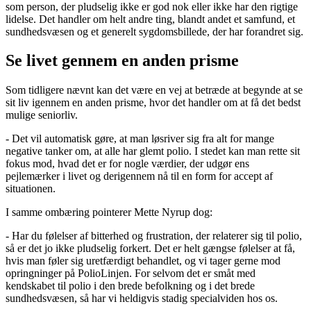
som person, der pludselig ikke er god nok eller ikke har den rigtige
lidelse. Det handler om helt andre ting, blandt andet et samfund, et
sundhedsvæsen og et generelt sygdomsbillede, der har forandret sig.
Se livet gennem en anden prisme
Som tidligere nævnt kan det være en vej at betræde at begynde at se
sit liv igennem en anden prisme, hvor det handler om at få det bedst
mulige seniorliv.
- Det vil automatisk gøre, at man løsriver sig fra alt for mange
negative tanker om, at alle har glemt polio. I stedet kan man rette sit
fokus mod, hvad det er for nogle værdier, der udgør ens
pejlemærker i livet og derigennem nå til en form for accept af
situationen.
I samme ombæring pointerer Mette Nyrup dog:
- Har du følelser af bitterhed og frustration, der relaterer sig til polio,
så er det jo ikke pludselig forkert. Det er helt gængse følelser at få,
hvis man føler sig uretfærdigt behandlet, og vi tager gerne mod
opringninger på PolioLinjen. For selvom det er småt med
kendskabet til polio i den brede befolkning og i det brede
sundhedsvæsen, så har vi heldigvis stadig specialviden hos os.