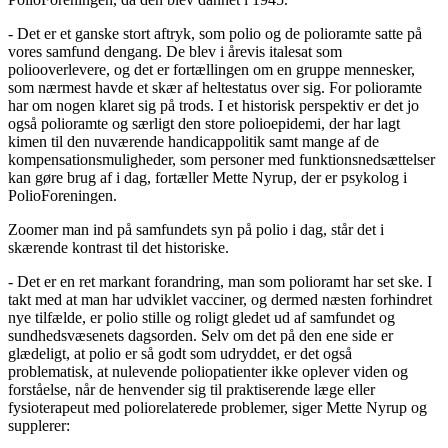
- Det er et ganske stort aftryk, som polio og de polioramte satte på
vores samfund dengang. De blev i årevis italesat som
poliooverlevere, og det er fortællingen om en gruppe mennesker,
som nærmest havde et skær af heltestatus over sig. For polioramte
har om nogen klaret sig på trods. I et historisk perspektiv er det jo
også polioramte og særligt den store polioepidemi, der har lagt
kimen til den nuværende handicappolitik samt mange af de
kompensationsmuligheder, som personer med funktionsnedsættelser
kan gøre brug af i dag, fortæller Mette Nyrup, der er psykolog i
PolioForeningen.
Zoomer man ind på samfundets syn på polio i dag, står det i
skærende kontrast til det historiske.
- Det er en ret markant forandring, man som polioramt har set ske. I
takt med at man har udviklet vacciner, og dermed næsten forhindret
nye tilfælde, er polio stille og roligt gledet ud af samfundet og
sundhedsvæsenets dagsorden. Selv om det på den ene side er
glædeligt, at polio er så godt som udryddet, er det også
problematisk, at nulevende poliopatienter ikke oplever viden og
forståelse, når de henvender sig til praktiserende læge eller
fysioterapeut med poliorelaterede problemer, siger Mette Nyrup og
supplerer: