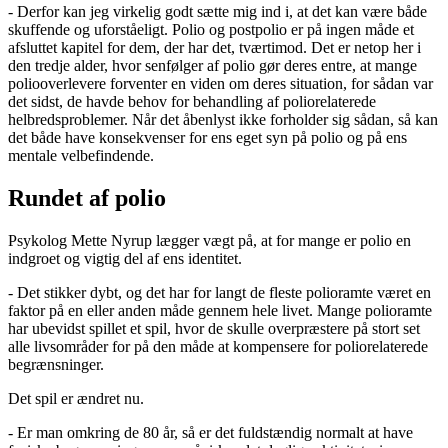
- Derfor kan jeg virkelig godt sætte mig ind i, at det kan være både
skuffende og uforståeligt. Polio og postpolio er på ingen måde et
afsluttet kapitel for dem, der har det, tværtimod. Det er netop her i
den tredje alder, hvor senfølger af polio gør deres entre, at mange
poliooverlevere forventer en viden om deres situation, for sådan var
det sidst, de havde behov for behandling af poliorelaterede
helbredsproblemer. Når det åbenlyst ikke forholder sig sådan, så kan
det både have konsekvenser for ens eget syn på polio og på ens
mentale velbefindende.
Rundet af polio
Psykolog Mette Nyrup lægger vægt på, at for mange er polio en
indgroet og vigtig del af ens identitet.
- Det stikker dybt, og det har for langt de fleste polioramte været en
faktor på en eller anden måde gennem hele livet. Mange polioramte
har ubevidst spillet et spil, hvor de skulle overpræstere på stort set
alle livsområder for på den måde at kompensere for poliorelaterede
begrænsninger.
Det spil er ændret nu.
- Er man omkring de 80 år, så er det fuldstændig normalt at have