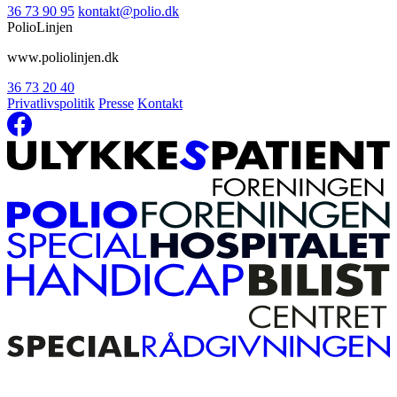
36 73 90 95
kontakt@polio.dk
PolioLinjen
www.poliolinjen.dk
36 73 20 40
Privatlivspolitik
Presse
Kontakt