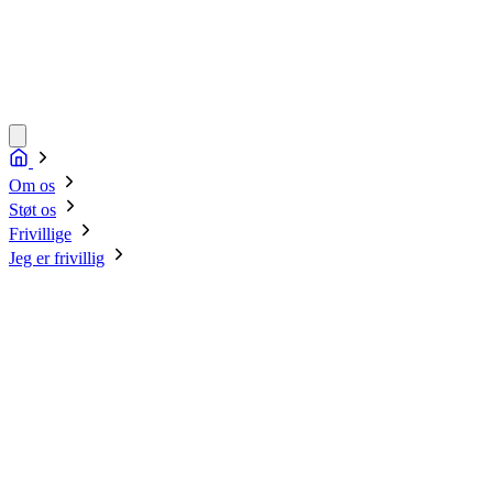
Om os
Støt os
Frivillige
Jeg er frivillig